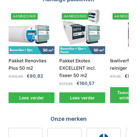
AANBIEDING!
AANBIEDING!
AANBIEDING
Pakket Renovlies
Pakket Ekotex
Ikwilverfko
Plus 50 m2
EXCELLENT incl.
reiniger
fixeer 50 m2
€
90,82
€
9,9
€
100,90
€
11,95
€
160,57
€
172,85
Toevoege
Lees verder
Lees verder
winkelw
Onze merken