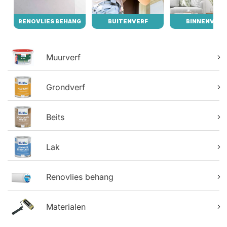
RENOVLIES BEHANG
BUITENVERF
BINNENVERF
Muurverf
Grondverf
Beits
Lak
Renovlies behang
Materialen