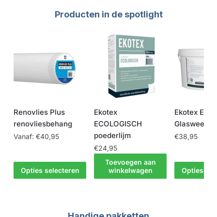
Producten in de spotlight
Renovlies Plus
Ekotex
Ekotex EXC
renovliesbehang
ECOLOGISCH
Glasweefsel
poederlijm
Vanaf:
€
40,95
€
38,95
€
24,95
Toevoegen aan
Opties selecteren
winkelwagen
Opties sel
Handige pakketten