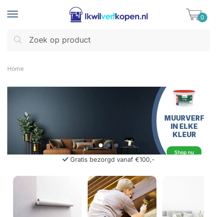
0
Zoeken
Home
MUURVERF
IN ELKE
KLEUR
Shop nu
Gratis bezorgd vanaf €100,-