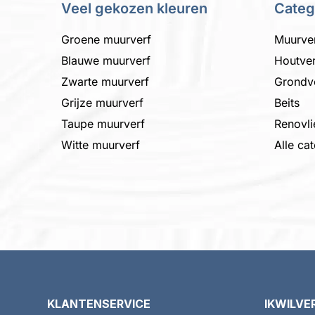
Veel gekozen kleuren
Categ
4 liter
5 liter
Groene muurverf
Muurve
6 liter
10 liter
Blauwe muurverf
Houtver
12 liter
Zwarte muurverf
Grondv
12,5 liter
Grijze muurverf
Beits
15 liter
Taupe muurverf
Renovli
Dekking
Witte muurverf
Alle ca
Dekkend
Transparant
Schrobklasse
1
2
3
Ondergrond
Behang/Renovlies
KLANTENSERVICE
IKWILVE
Beton