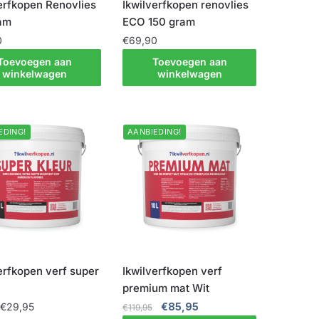
erfkopen Renovlies
Ikwilverfkopen renovlies
am
ECO 150 gram
0
€
69,90
Toevoegen aan
Toevoegen aan
winkelwagen
winkelwagen
EDING!
AANBIEDING!
erfkopen verf super
Ikwilverfkopen verf
premium mat Wit
Oorspronkelijke
Huidige
:
€
29,95
€
85,95
€
119,95