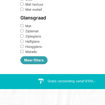
Met textuur
Met motief
Glansgraad
Mat
Zijdemat
Zijdeglans
Halfglans
Hoogglans
Metallic
Meer filters
Inhoud
0,5 liter
Gratis verzending vanaf €100,-
0,75 liter
1 liter
2 liter
2,5 liter
3 liter