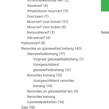
Schimmelwerende verf
2
producten
4
Gevelverf
4
producten
11
Afneembare muurverf
11
producten
7
Duurzaam
7
producten
21
Muurverf voor binnen
21
producten
6
Muurverf voor buiten
6
producten
2
Renovatieverf
2
producten
4
Silicaatverf
4
producten
9
Plafondverf
9
producten
40
Renovlies en glasweefsel behang
40
producten
17
Glasweefselbehang
17
producten
7
Visgraat glasweefselbehang
7
producten
Voorgeschilderd
12
glasweefselbehang
12
producten
15
Renovlies behang
15
producten
Voorgeschilderd renovlies
14
behang
14
producten
4
Renovlies en glasweefsel lijm
4
producten
Renovlies behang
14
voordeelpakketten
14
producten
19
Sale
19
producten