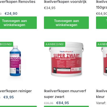
lverfkopen Renovlies
Ikwilverfkopen voorstrijk
Ikwilv
150gr
€
34,95
Oorspronkelijke
Huidige
€
24,90
€
64,9
90
prijs
prijs
Toevoegen aan
Toevoegen aan
was:
is:
winkelwagen
winkelwagen
€28,90.
€24,90.
BIEDING!
AANBIEDING!
AANBI
lverfkopen reiniger
Ikwilverfkopen muurverf
Ikwilv
super zwart
kleur
Oorspronkelijke
Huidige
€
9,95
5
prijs
prijs
Oorspronkelijke
Huidige
€
84,95
Vanaf
€
95,95