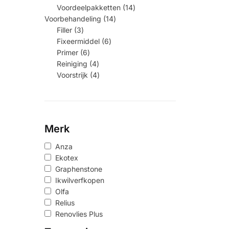
14
Voordeelpakketten
14
producten
14
Voorbehandeling
14
producten
3
Filler
3
producten
6
Fixeermiddel
6
producten
6
Primer
6
producten
4
Reiniging
4
producten
4
Voorstrijk
4
producten
Merk
Anza
Ekotex
Graphenstone
Ikwilverfkopen
Olfa
Relius
Renovlies Plus