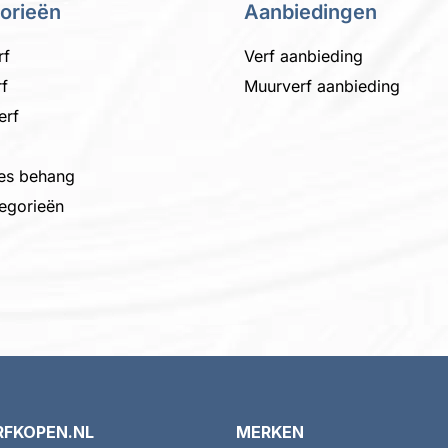
orieën
Aanbiedingen
rf
Verf aanbieding
f
Muurverf aanbieding
erf
es behang
tegorieën
RFKOPEN.NL
MERKEN