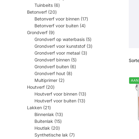
producten
6
Tuinbeits
6
producten
20
Betonverf
20
producten
17
Betonverf voor binnen
17
producten
4
Betonverf voor buiten
4
producten
9
Grondverf
9
producten
5
Grondverf op waterbasis
5
producten
3
Grondverf voor kunststof
3
producten
3
Grondverf voor metaal
3
producten
5
Grondverf binnen
5
producten
6
Grondverf buiten
6
producten
8
Grondverf hout
8
producten
2
Multiprimer
2
AAN
producten
20
Houtverf
20
producten
13
Houtverf voor binnen
13
producten
13
Houtverf voor buiten
13
producten
21
Lakken
21
producten
13
Binnenlak
13
producten
15
Buitenlak
15
producten
20
Houtlak
20
producten
7
Synthetische lak
7
producten