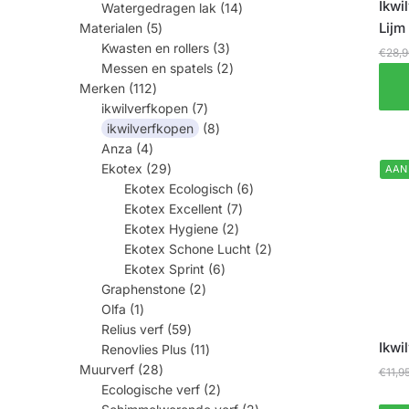
14
Ikwi
Watergedragen lak
14
producten
5
Lijm
Materialen
5
producten
3
Kwasten en rollers
3
producten
€
28,
2
Messen en spatels
2
producten
112
Merken
112
producten
7
ikwilverfkopen
7
producten
8
ikwilverfkopen
8
producten
4
Anza
4
producten
29
Ekotex
29
AAN
producten
6
Ekotex Ecologisch
6
producten
7
Ekotex Excellent
7
producten
2
Ekotex Hygiene
2
producten
2
Ekotex Schone Lucht
2
producten
6
Ekotex Sprint
6
producten
2
Graphenstone
2
producten
1
Olfa
1
product
59
Relius verf
59
producten
11
Ikwi
Renovlies Plus
11
producten
28
Muurverf
28
€
11,9
producten
2
Ecologische verf
2
producten
2