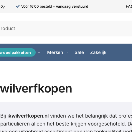
FA
00,-
Vóór 16:00 besteld =
vandaag verstuurd
Merken
Sale
Zakelijk
ordeelpakketten
kwilverfkopen
Bij
ikwilverfkopen.nl
vinden we het belangrijk dat profe
particulieren alleen het beste krijgen voorgeschoteld.
we een uitgebreid assortiment aan van topkwaliteit verf