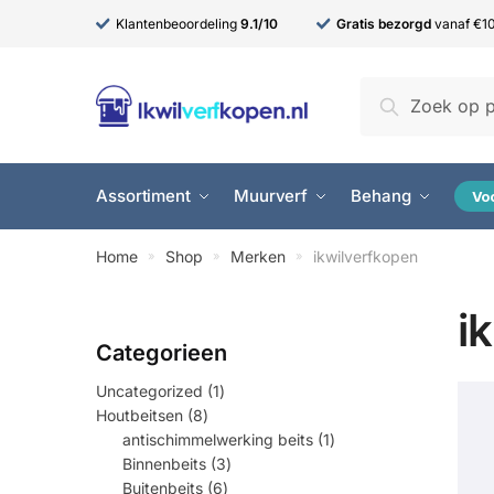
Skip
Skip
Klantenbeoordeling
9.1/10
Gratis bezorgd
vanaf €1
to
to
navigation
content
Zoeken
Zoeken
naar:
Assortiment
Muurverf
Behang
Vo
Home
Shop
Merken
ikwilverfkopen
»
»
»
i
1
Uncategorized
1
product
8
Houtbeitsen
8
producten
1
antischimmelwerking beits
1
product
3
Binnenbeits
3
producten
6
Buitenbeits
6