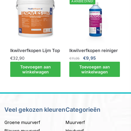
AANBIEDING!
Ikwilverfkopen Lijm Top
Ikwilverfkopen reiniger
Oorspronkelijke
Huidige
€
32,90
€
9,95
€
11,95
prijs
prijs
Toevoegen aan
Toevoegen aan
was:
is:
winkelwagen
winkelwagen
€11,95.
€9,95.
Veel gekozen kleuren
Categorieën
Groene muurverf
Muurverf
Blauwe muurverf
Houtverf