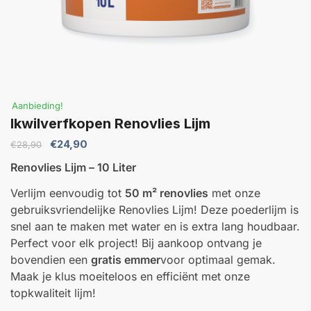
Aanbieding!
Ikwilverfkopen Renovlies Lijm
Oorspronkelijke
Huidige
€
24,90
€
28,90
prijs
prijs
Renovlies Lijm – 10 Liter
was:
is:
€28,90.
€24,90.
Verlijm eenvoudig tot
50 m² renovlies
met onze
gebruiksvriendelijke Renovlies Lijm! Deze poederlijm is
snel aan te maken met water en is extra lang houdbaar.
Perfect voor elk project! Bij aankoop ontvang je
bovendien een
gratis emmer
voor optimaal gemak.
Maak je klus moeiteloos en efficiënt met onze
topkwaliteit lijm!