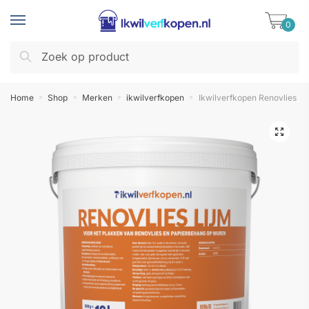
Skip
Skip
to
to
0
navigation
content
Zoeken
Zoeken
naar:
Home
Shop
Merken
ikwilverfkopen
Ikwilverfkopen Renovlies Li
»
»
»
»