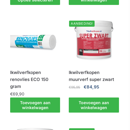
product
heeft
meerdere
AANBIEDING!
variaties.
Deze
optie
kan
gekozen
worden
op
Ikwilverfkopen
Ikwilverfkopen
de
renovlies ECO 150
muurverf super zwart
productpagina
gram
Oorspronkelijke
Huidige
€
84,95
€
95,95
prijs
prijs
€
69,90
was:
is:
Toevoegen aan
Toevoegen aan
€95,95.
€84,95.
winkelwagen
winkelwagen