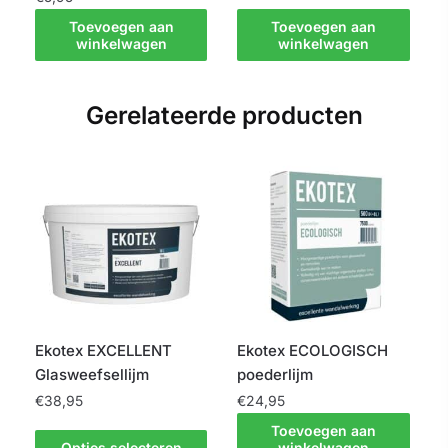
Toevoegen aan
Toevoegen aan
winkelwagen
winkelwagen
Gerelateerde producten
Ekotex EXCELLENT
Ekotex ECOLOGISCH
Glasweefsellijm
poederlijm
€
38,95
€
24,95
Toevoegen aan
Dit
Opties selecteren
winkelwagen