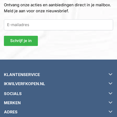
Ontvang onze acties en aanbiedingen direct in je mailbox.
Meld je aan voor onze nieuwsbrief.
KLANTENSERVICE
IKWILVERFKOPEN.NL
Verzending en levertijd
SOCIALS
Retourneren en ruilen
Over ikwilverfkopen.nl
MERKEN
Garantie en klachtenbeleid
Algemene voorwaarden
ADRES
Veelgestelde vragen (FAQ)
Tips & Tricks
Relius