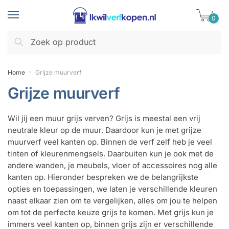
Skip
Skip
to
to
0
navigation
content
Zoeken
Zoeken
naar:
Home
Grijze muurverf
»
Grijze muurverf
Wil jij een muur grijs verven? Grijs is meestal een vrij
neutrale kleur op de muur. Daardoor kun je met grijze
muurverf veel kanten op. Binnen de verf zelf heb je veel
tinten of kleurenmengsels. Daarbuiten kun je ook met de
andere wanden, je meubels, vloer of accessoires nog alle
kanten op. Hieronder bespreken we de belangrijkste
opties en toepassingen, we laten je verschillende kleuren
naast elkaar zien om te vergelijken, alles om jou te helpen
om tot de perfecte keuze grijs te komen. Met grijs kun je
immers veel kanten op, binnen grijs zijn er verschillende