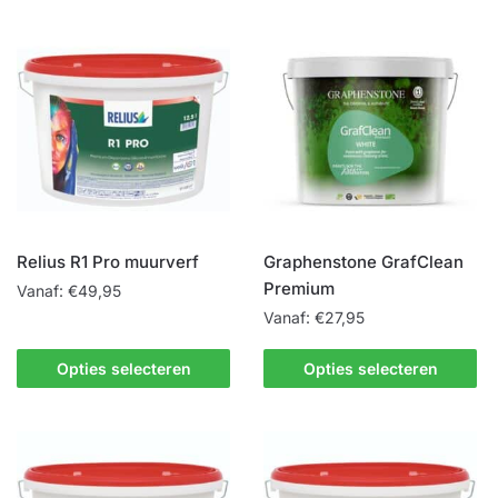
Relius R1 Pro muurverf
Graphenstone GrafClean
Premium
Vanaf:
€
49,95
Vanaf:
€
27,95
Dit
product
Dit
Opties selecteren
Opties selecteren
heeft
product
meerdere
heeft
variaties.
meerdere
Deze
variaties.
optie
Deze