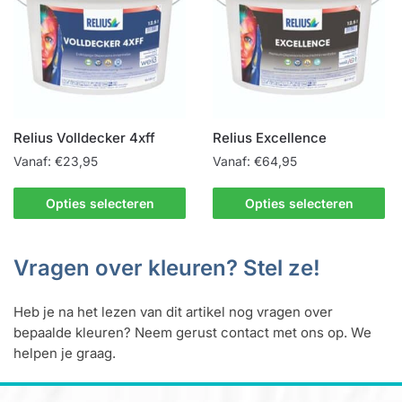
kan
optie
gekozen
kan
worden
gekozen
op
worden
de
op
productpagina
de
Relius Volldecker 4xff
Relius Excellence
productpagina
Vanaf:
€
23,95
Vanaf:
€
64,95
Dit
Dit
Opties selecteren
Opties selecteren
product
product
heeft
heeft
meerdere
meerdere
Vragen over kleuren? Stel ze!
variaties.
variaties.
Deze
Deze
Heb je na het lezen van dit artikel nog vragen over
optie
optie
bepaalde kleuren? Neem gerust contact met ons op. We
kan
kan
helpen je graag.
gekozen
gekozen
worden
worden