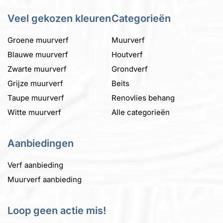
op
op
de
de
Veel gekozen kleuren
Categorieën
productpagina
productpagina
Groene muurverf
Muurverf
Blauwe muurverf
Houtverf
Zwarte muurverf
Grondverf
Grijze muurverf
Beits
Taupe muurverf
Renovlies behang
Witte muurverf
Alle categorieën
Aanbiedingen
Verf aanbieding
Muurverf aanbieding
Loop geen actie mis!