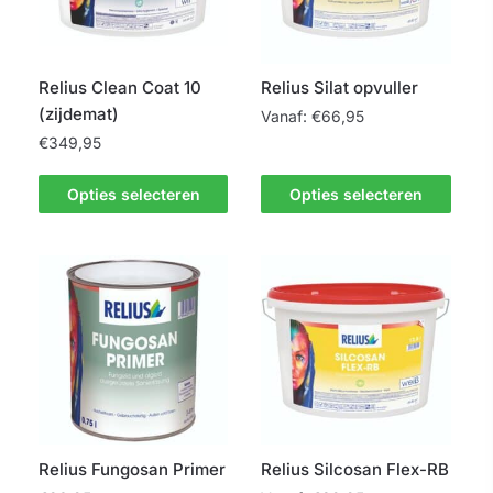
Relius Clean Coat 10
Relius Silat opvuller
(zijdemat)
Vanaf:
€
66,95
€
349,95
Dit
Dit
product
Opties selecteren
Opties selecteren
product
heeft
heeft
meerdere
meerdere
variaties.
variaties.
Deze
Deze
optie
optie
kan
kan
gekozen
gekozen
worden
worden
op
op
de
Relius Fungosan Primer
Relius Silcosan Flex-RB
de
productpagina