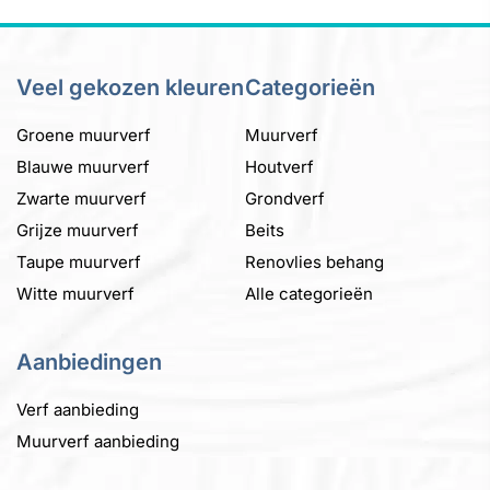
meerdere
variaties.
variaties.
Deze
Deze
optie
Veel gekozen kleuren
Categorieën
optie
kan
kan
gekozen
Groene muurverf
Muurverf
gekozen
worden
Blauwe muurverf
Houtverf
worden
op
Zwarte muurverf
op
Grondverf
de
de
productpagina
Grijze muurverf
Beits
productpagina
Taupe muurverf
Renovlies behang
Witte muurverf
Alle categorieën
Aanbiedingen
Verf aanbieding
Muurverf aanbieding