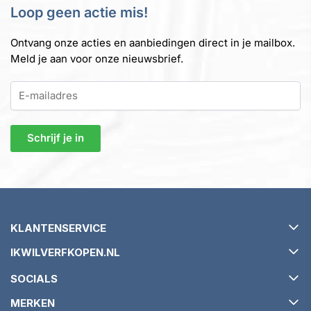
Loop geen actie mis!
Ontvang onze acties en aanbiedingen direct in je mailbox.
Meld je aan voor onze nieuwsbrief.
KLANTENSERVICE
IKWILVERFKOPEN.NL
Verzending en levertijd
SOCIALS
Retourneren en ruilen
Over ikwilverfkopen.nl
MERKEN
Garantie en klachtenbeleid
Algemene voorwaarden