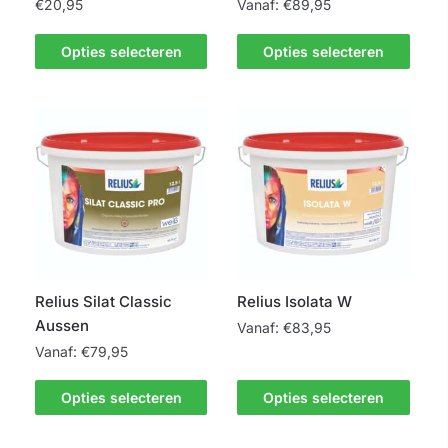
€
20,95
Vanaf:
€
89,95
productpagina
Dit
Dit
Opties selecteren
Opties selecteren
product
product
heeft
heeft
meerdere
meerdere
variaties.
variaties.
Deze
Deze
optie
optie
kan
kan
gekozen
gekozen
worden
worden
op
op
Relius Silat Classic
Relius Isolata W
de
de
Aussen
Vanaf:
€
83,95
productpagina
productpagina
Vanaf:
€
79,95
Dit
Dit
product
Opties selecteren
Opties selecteren
product
heeft
heeft
meerdere