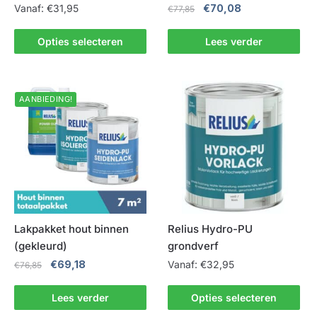
Oorspronkelijke
Huidige
Vanaf:
€
31,95
€
70,08
€
77,85
prijs
prijs
Dit
was:
is:
Opties selecteren
Lees verder
product
€77,85.
€70,08.
heeft
meerdere
AANBIEDING!
variaties.
Deze
optie
kan
gekozen
worden
op
de
Lakpakket hout binnen
Relius Hydro-PU
productpagina
(gekleurd)
grondverf
Oorspronkelijke
Huidige
€
69,18
Vanaf:
€
32,95
€
76,85
prijs
prijs
Dit
was:
is:
Lees verder
Opties selecteren
product
€76,85.
€69,18.