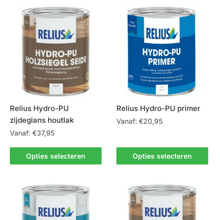
meerdere
meerdere
variaties.
variaties.
Deze
Deze
optie
optie
kan
kan
gekozen
gekozen
worden
worden
op
op
de
de
Relius Hydro-PU
Relius Hydro-PU primer
productpagina
productpagina
zijdeglans houtlak
Vanaf:
€
20,95
Vanaf:
€
37,95
Dit
Dit
product
Opties selecteren
Opties selecteren
product
heeft
heeft
meerdere
meerdere
variaties.
variaties.
Deze
Deze
optie