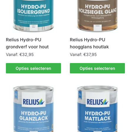
optie
kan
kan
gekozen
gekozen
worden
worden
op
op
de
de
productpagina
Relius Hydro-PU
Relius Hydro-PU
productpagina
grondverf voor hout
hoogglans houtlak
Vanaf:
€
32,95
Vanaf:
€
37,95
Dit
Dit
Opties selecteren
Opties selecteren
product
product
heeft
heeft
meerdere
meerdere
variaties.
variaties.
Deze
Deze
optie
optie
kan
kan
gekozen
gekozen
worden
worden