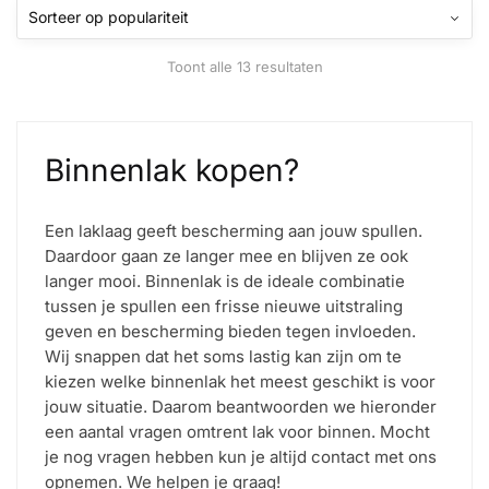
optie
kan
Gesorteerd
Toont alle 13 resultaten
gekozen
op
worden
populariteit
op
de
Binnenlak kopen?
productpagina
Een laklaag geeft bescherming aan jouw spullen.
Daardoor gaan ze langer mee en blijven ze ook
langer mooi. Binnenlak is de ideale combinatie
tussen je spullen een frisse nieuwe uitstraling
geven en bescherming bieden tegen invloeden.
Wij snappen dat het soms lastig kan zijn om te
kiezen welke binnenlak het meest geschikt is voor
jouw situatie. Daarom beantwoorden we hieronder
een aantal vragen omtrent lak voor binnen. Mocht
je nog vragen hebben kun je altijd contact met ons
opnemen. We helpen je graag!