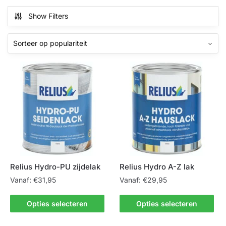
Show Filters
Relius Hydro-PU zijdelak
Relius Hydro A-Z lak
Vanaf:
€
31,95
Vanaf:
€
29,95
Dit
Dit
Opties selecteren
Opties selecteren
product
product
heeft
heeft