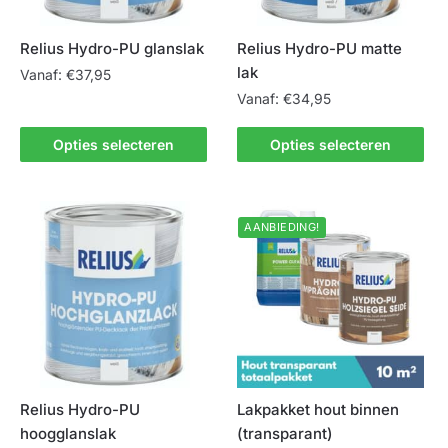
op
op
de
de
Relius Hydro-PU glanslak
Relius Hydro-PU matte
productpagina
productpagina
lak
Vanaf:
€
37,95
Vanaf:
€
34,95
Dit
product
Dit
Opties selecteren
Opties selecteren
heeft
product
meerdere
heeft
variaties.
meerdere
AANBIEDING!
Deze
variaties.
optie
Deze
kan
optie
gekozen
kan
worden
gekozen
op
worden
de
op
productpagina
de
Relius Hydro-PU
Lakpakket hout binnen
productpagina
hoogglanslak
(transparant)