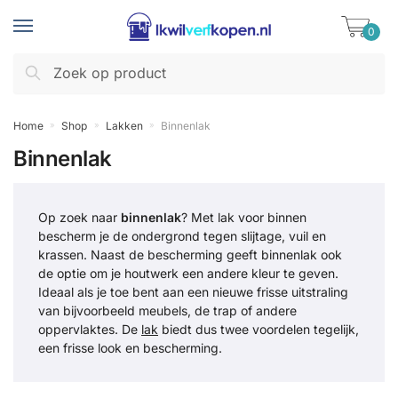
Skip
Skip
to
to
0
navigation
content
Zoeken
Zoeken
naar:
Home
Shop
Lakken
Binnenlak
»
»
»
Binnenlak
Op zoek naar
binnenlak
? Met lak voor binnen
bescherm je de ondergrond tegen slijtage, vuil en
krassen. Naast de bescherming geeft binnenlak ook
de optie om je houtwerk een andere kleur te geven.
Ideaal als je toe bent aan een nieuwe frisse uitstraling
van bijvoorbeeld meubels, de trap of andere
oppervlaktes. De
lak
biedt dus twee voordelen tegelijk,
een frisse look en bescherming.