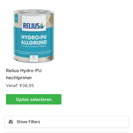
heeft
meerdere
variaties.
Deze
optie
kan
gekozen
worden
op
de
Relius Hydro-PU
productpagina
hechtprimer
Vanaf:
€
38,95
Dit
Opties selecteren
product
heeft
meerdere
Show Filters
variaties.
Deze