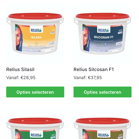
meerdere
variaties.
variaties.
Deze
Deze
optie
optie
kan
kan
gekozen
gekozen
worden
worden
op
op
de
de
productpagina
Relius Silasil
Relius Silcosan F1
productpagina
Vanaf:
€
28,95
Vanaf:
€
37,95
Dit
Dit
Opties selecteren
Opties selecteren
product
product
heeft
heeft
meerdere
meerdere
variaties.
variaties.
Deze
Deze
optie
optie