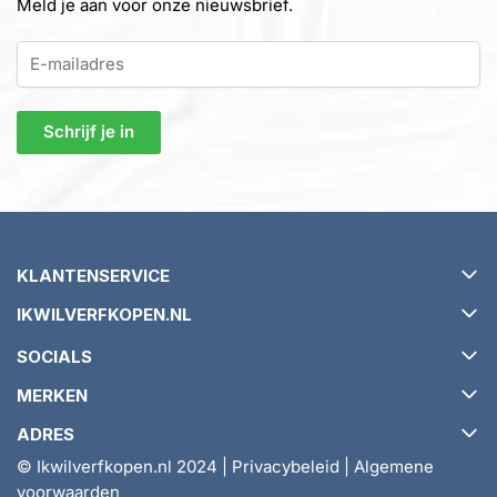
Meld je aan voor onze nieuwsbrief.
KLANTENSERVICE
IKWILVERFKOPEN.NL
Verzending en levertijd
SOCIALS
Retourneren en ruilen
Over ikwilverfkopen.nl
MERKEN
Garantie en klachtenbeleid
Algemene voorwaarden
ADRES
Veelgestelde vragen (FAQ)
Tips & Tricks
Relius
© Ikwilverfkopen.nl 2024 |
Privacybeleid
|
Algemene
Account
Ikwilverfkopen.nl
Graphenstone
voorwaarden