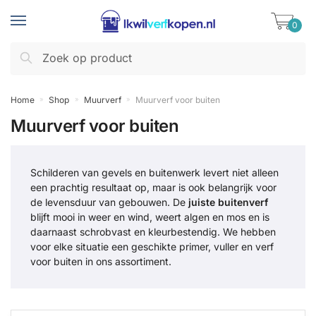
Skip
Skip
to
to
0
navigation
content
Zoeken
Zoeken
naar:
Home
Shop
Muurverf
Muurverf voor buiten
»
»
»
Muurverf voor buiten
Schilderen van gevels en buitenwerk levert niet alleen
een prachtig resultaat op, maar is ook belangrijk voor
de levensduur van gebouwen. De
juiste buitenverf
blijft mooi in weer en wind, weert algen en mos en is
daarnaast schrobvast en kleurbestendig. We hebben
voor elke situatie een geschikte primer, vuller en verf
voor buiten in ons assortiment.