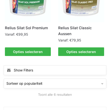
kan
kan
gekozen
gekozen
worden
worden
op
op
de
de
Relius Silat Sol Premium
Relius Silat Classic
productpagina
productpagina
Aussen
Vanaf:
€
99,95
Vanaf:
€
79,95
Dit
product
Dit
Opties selecteren
Opties selecteren
heeft
product
meerdere
heeft
variaties.
meerdere
Show Filters
Deze
variaties.
optie
Deze
kan
optie
gekozen
kan
Gesorteerd
Toont alle 6 resultaten
worden
gekozen
op
op
worden
populariteit
de
op