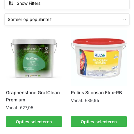
Show Filters
Graphenstone GrafClean
Relius Silcosan Flex-RB
Premium
Vanaf:
€
89,95
Vanaf:
€
27,95
Dit
Dit
product
Opties selecteren
Opties selecteren
product
heeft
heeft
meerdere