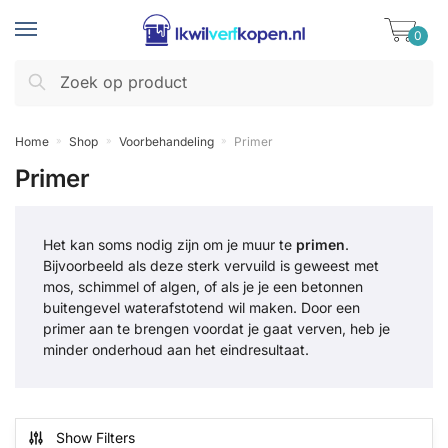
Skip
Skip
to
to
0
navigation
content
Zoeken
Zoeken
naar:
Home
Shop
Voorbehandeling
Primer
»
»
»
Primer
Het kan soms nodig zijn om je muur te
primen
.
Bijvoorbeeld als deze sterk vervuild is geweest met
mos, schimmel of algen, of als je je een betonnen
buitengevel waterafstotend wil maken. Door een
primer aan te brengen voordat je gaat verven, heb je
minder onderhoud aan het eindresultaat.
Show Filters