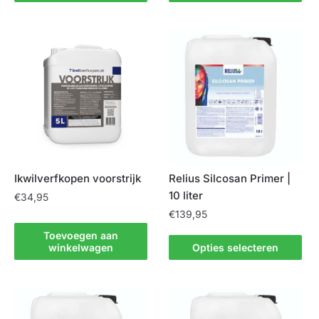
variaties.
product
Deze
heeft
optie
meerdere
kan
variaties.
gekozen
Deze
worden
optie
op
kan
de
gekozen
productpagina
worden
op
de
Ikwilverfkopen voorstrijk
Relius Silcosan Primer |
productpagina
10 liter
€
34,95
€
139,95
Toevoegen aan
Dit
winkelwagen
Opties selecteren
product
heeft
meerdere
variaties.