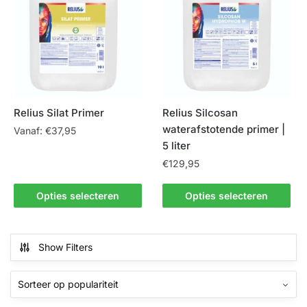
Deze
optie
kan
gekozen
worden
op
de
Relius Silat Primer
Relius Silcosan
productpagina
waterafstotende primer |
Vanaf:
€
37,95
5 liter
Dit
€
129,95
product
heeft
Dit
Opties selecteren
Opties selecteren
meerdere
product
variaties.
heeft
Deze
meerdere
Show Filters
optie
variaties.
kan
Deze
gekozen
optie
worden
kan