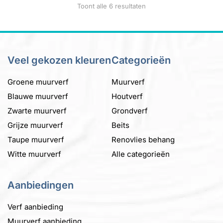
Gesorteerd
Toont alle 6 resultaten
op
gekozen
op
de
worden
populariteit
productpagina
op
de
productpagina
Veel gekozen kleuren
Categorieën
Groene muurverf
Muurverf
Blauwe muurverf
Houtverf
Zwarte muurverf
Grondverf
Grijze muurverf
Beits
Taupe muurverf
Renovlies behang
Witte muurverf
Alle categorieën
Aanbiedingen
Verf aanbieding
Muurverf aanbieding