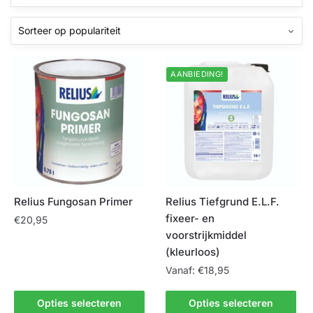
AANBIEDING!
Relius Fungosan Primer
Relius Tiefgrund E.L.F.
fixeer- en
€
20,95
voorstrijkmiddel
Dit
(kleurloos)
product
Vanaf:
€
18,95
heeft
meerdere
Dit
Opties selecteren
Opties selecteren