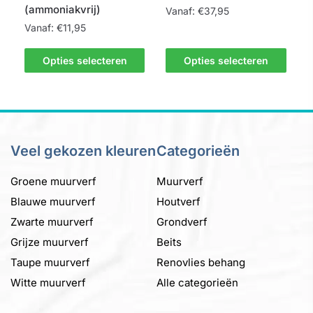
(ammoniakvrij)
Vanaf:
€
37,95
productpagina
Vanaf:
€
11,95
Dit
Dit
product
Opties selecteren
Opties selecteren
product
heeft
heeft
meerdere
meerdere
variaties.
variaties.
Deze
Deze
optie
Veel gekozen kleuren
Categorieën
optie
kan
kan
gekozen
Groene muurverf
Muurverf
gekozen
worden
Blauwe muurverf
Houtverf
worden
op
Zwarte muurverf
op
Grondverf
de
de
productpagina
Grijze muurverf
Beits
productpagina
Taupe muurverf
Renovlies behang
Witte muurverf
Alle categorieën