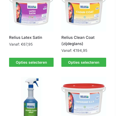
Relius Latex Satin
Relius Clean Coat
(zijdeglans)
Vanaf:
€
67,95
Vanaf:
€
194,95
Dit
product
Dit
Opties selecteren
Opties selecteren
heeft
product
meerdere
heeft
variaties.
meerdere
Deze
variaties.
optie
Deze
kan
optie
gekozen
kan
worden
gekozen