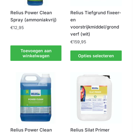
op
worden
de
op
Relius Power Clean
Relius Tiefgrund fixeer-
productpagina
de
Spray (ammoniakvrij)
en
productpagina
voorstrijkmiddel/grond
€
12,95
verf (wit)
€
159,95
Toevoegen aan
Dit
winkelwagen
Opties selecteren
product
heeft
meerdere
variaties.
Deze
optie
kan
gekozen
worden
op
Relius Power Clean
Relius Silat Primer
de