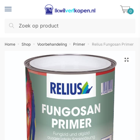
Skip
Skip
to
to
0
navigation
content
Zoeken
Zoeken
naar:
Home
Shop
Voorbehandeling
Primer
Relius Fungosan Primer
»
»
»
»