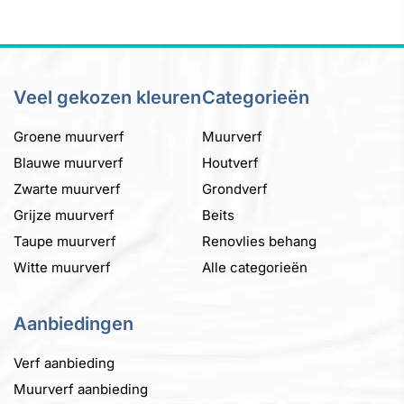
heeft
meerdere
variaties.
Deze
Veel gekozen kleuren
Categorieën
optie
kan
Groene muurverf
Muurverf
gekozen
Blauwe muurverf
Houtverf
worden
Zwarte muurverf
Grondverf
op
de
Grijze muurverf
Beits
productpagina
Taupe muurverf
Renovlies behang
Witte muurverf
Alle categorieën
Aanbiedingen
Verf aanbieding
Muurverf aanbieding