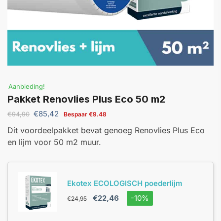
Aanbieding!
Pakket Renovlies Plus Eco 50 m2
€
85,42
€
94,90
Bespaar
€
9.48
Dit voordeelpakket bevat genoeg Renovlies Plus Eco
en lijm voor 50 m2 muur.
Ekotex ECOLOGISCH poederlijm
€
22,46
-10%
€
24,95