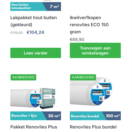
Lakpakket hout buiten
Ikwilverfkopen
(gekleurd)
renovlies ECO 150
gram
Oorspronkelijke
Huidige
€
104,24
€
115,80
prijs
prijs
€
69,90
was:
is:
Toevoegen aan
€115,80.
€104,24.
Lees verder
winkelwagen
AANBIEDING!
AANBIEDING!
Pakket Renovlies Plus
Renovlies Plus bundel