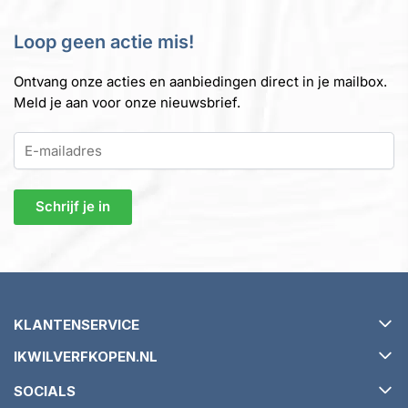
Loop geen actie mis!
Ontvang onze acties en aanbiedingen direct in je mailbox.
Meld je aan voor onze nieuwsbrief.
KLANTENSERVICE
IKWILVERFKOPEN.NL
Verzending en levertijd
SOCIALS
Retourneren en ruilen
Over ikwilverfkopen.nl