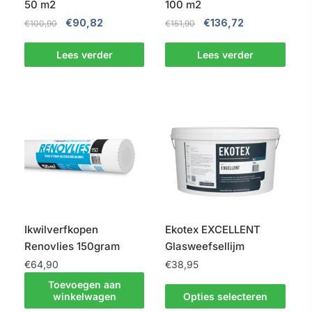
50 m2
100 m2
Oorspronkelijke
Huidige
Oorspronkelijke
Huidige
€
90,82
€
136,72
€
100,90
€
151,90
prijs
prijs
prijs
prijs
was:
is:
was:
is:
Lees verder
Lees verder
€100,90.
€90,82.
€151,90.
€136,72.
Ikwilverfkopen
Ekotex EXCELLENT
Renovlies 150gram
Glasweefsellijm
€
64,90
€
38,95
Toevoegen aan
Dit
winkelwagen
Opties selecteren
product