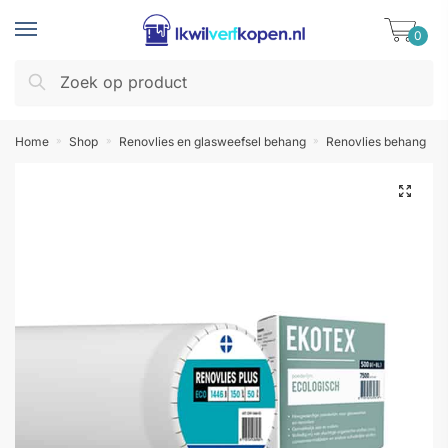
Skip
Skip
to
to
0
navigation
content
Zoeken
Zoeken
naar:
Home
Shop
Renovlies en glasweefsel behang
Renovlies behang
»
»
»
»