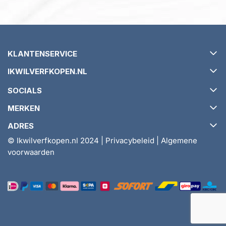
KLANTENSERVICE
IKWILVERFKOPEN.NL
Verzending en levertijd
SOCIALS
Retourneren en ruilen
Over ikwilverfkopen.nl
MERKEN
Garantie en klachtenbeleid
Algemene voorwaarden
ADRES
Veelgestelde vragen (FAQ)
Tips & Tricks
Relius
© Ikwilverfkopen.nl 2024 |
Privacybeleid
|
Algemene
Account
Ikwilverfkopen.nl
Graphenstone
voorwaarden
Contact
Dwarsweg 4
Ekotex
1394 AZ Nederhorst den Berg
Anza
(let op: geen bezoek- of retouradres)
Renovlies Plus
info@ikwilverfkopen.nl
OLFA