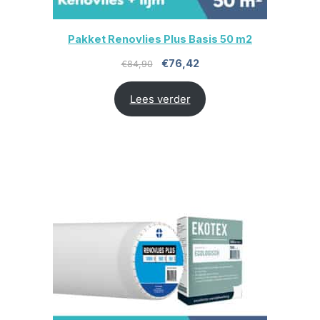
Pakket Renovlies Plus Basis 50 m2
Oorspronkelijke
Huidige
€
76,42
€
84,90
prijs
prijs
Lees verder
was:
is:
€84,90.
€76,42.