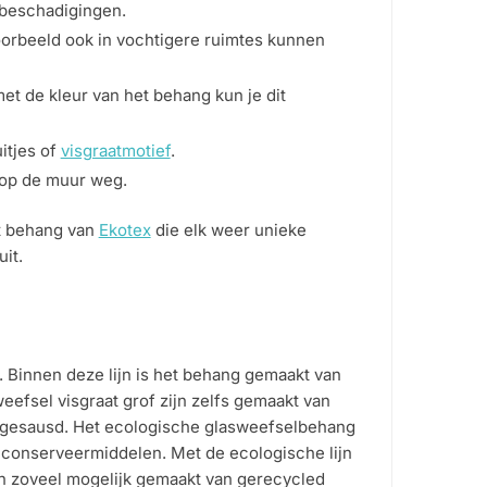
 beschadigingen.
oorbeeld ook in vochtigere ruimtes kunnen
et de kleur van het behang kun je dit
itjes of
visgraatmotief
.
op de muur weg.
et behang van
Ekotex
die elk weer unieke
it.
 Binnen deze lijn is het behang gemaakt van
eefsel visgraat grof zijn zelfs gemaakt van
orgesausd. Het ecologische glasweefselbehang
e conserveermiddelen. Met de ecologische lijn
en zoveel mogelijk gemaakt van gerecycled