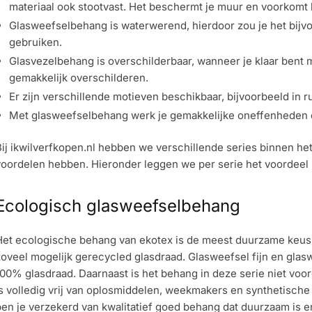
materiaal ook stootvast. Het beschermt je muur en voorkomt
Glasweefselbehang is waterwerend, hierdoor zou je het bijv
gebruiken.
Glasvezelbehang is overschilderbaar, wanneer je klaar bent m
gemakkelijk overschilderen.
Er zijn verschillende motieven beschikbaar, bijvoorbeeld in ru
Met glasweefselbehang werk je gemakkelijke oneffenheden 
ij ikwilverfkopen.nl hebben we verschillende series binnen h
oordelen hebben. Hieronder leggen we per serie het voordeel u
Ecologisch glasweefselbehang
Het ecologische behang van ekotex is de meest duurzame keus.
oveel mogelijk gerecycled glasdraad. Glasweefsel fijn en glasw
100% glasdraad. Daarnaast is het behang in deze serie niet vo
s volledig vrij van oplosmiddelen, weekmakers en synthetisch
ben je verzekerd van kwalitatief goed behang dat duurzaam is 