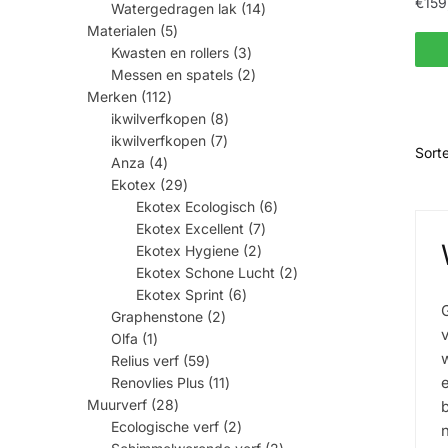
14
€
159
Watergedragen lak
14
producten
5
Materialen
5
producten
Dit
3
Kwasten en rollers
3
producten
prod
2
Messen en spatels
2
producten
heef
112
Merken
112
producten
8
mee
ikwilverfkopen
8
producten
7
varia
ikwilverfkopen
7
producten
4
Anza
4
Dez
producten
29
Ekotex
29
opti
producten
6
Ekotex Ecologisch
6
producten
kan
7
Ekotex Excellent
7
producten
gek
2
Ekotex Hygiene
2
producten
wor
2
Ekotex Schone Lucht
2
producten
6
op
Ekotex Sprint
6
producten
2
de
Graphenstone
2
producten
1
Olfa
1
prod
product
59
w
Relius verf
59
producten
11
e
Renovlies Plus
11
producten
28
Muurverf
28
b
producten
2
Ecologische verf
2
producten
2