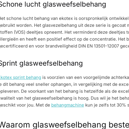
Schone lucht glasweefselbehang
Het
schone lucht behang
van ekotex is oorspronkelijk ontwikke
ebruikt worden. Het glasvezelbehang uit deze serie is gecoat 
toffen (VOS) deeltjes opneemt. Het verminderd deze deeltjes t
llergieën en heeft een positief effect op de concentratie. Het
ecertificeerd en voor brandveiligheid DIN EN 13501-12007 gece
Sprint glasweefselbehang
Ekotex sprint behang
is voorzien van een voorgelijmde achterkan
e dit behang veel sneller ophangen, in vergelijking met de excel
pleveren. De voorkant van het behang is hetzelfde als de excell
waliteit van het glasweefselbehang is hoog. Dus wil je het beh
geschikt voor jou. Met de
behangmachine
kun je zelfs tot 30% 
Waarom glasweefselbehang bestell