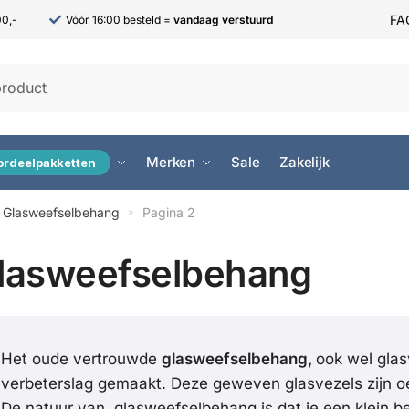
FA
0,-
Vóór 16:00 besteld =
vandaag verstuurd
Merken
Sale
Zakelijk
ordeelpakketten
Glasweefselbehang
Pagina 2
»
lasweefselbehang
Het oude vertrouwde
glasweefselbehang,
ook wel glas
verbeterslag gemaakt. Deze geweven glasvezels zijn oer
De natuur van glasweefselbehang is dat je een klein bee