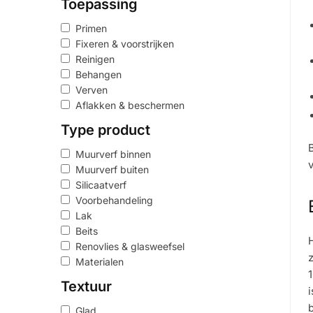
Toepassing
Primen
Fixeren & voorstrijken
Reinigen
Behangen
Verven
Aflakken & beschermen
Type product
B
Muurverf binnen
v
Muurverf buiten
Silicaatverf
Voorbehandeling
Lak
Beits
Renovlies & glasweefsel
z
Materialen
Textuur
i
Glad