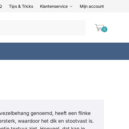
Q
Tips & Tricks
Klantenservice
Mijn account
0
vezelbehang genoemd, heeft een flinke
sterk, waardoor het dik en stootvast is.
tje textuur ziet. Hoeveel, dat kan je