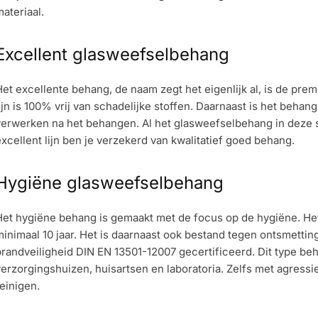
ateriaal.
Excellent
glasweefselbehang
et excellente behang, de naam zegt het eigenlijk al, is de pr
ijn is 100% vrij van schadelijke stoffen. Daarnaast is het beha
verwerken na het behangen. Al het glasweefselbehang in deze 
xcellent lijn ben je verzekerd van kwalitatief goed behang.
Hygiëne
glasweefselbehang
Het hygiëne behang is gemaakt met de focus op de hygiëne. He
inimaal 10 jaar. Het is daarnaast ook bestand tegen ontsmetti
randveiligheid DIN EN 13501-12007 gecertificeerd. Dit type beha
erzorgingshuizen, huisartsen en laboratoria. Zelfs met agres
einigen.