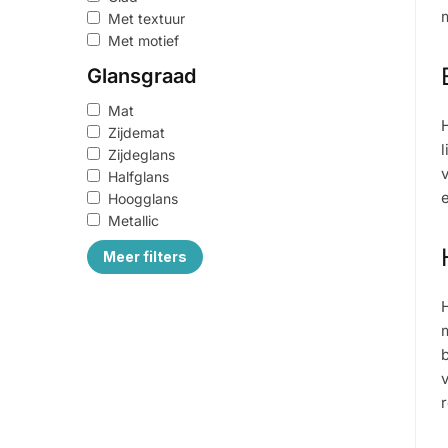
m
Met textuur
Met motief
Glansgraad
Mat
H
Zijdemat
l
Zijdeglans
Halfglans
e
Hoogglans
Metallic
Meer filters
Inhoud
m
0,5 liter
b
0,75 liter
1 liter
v
2 liter
r
2,5 liter
3 liter