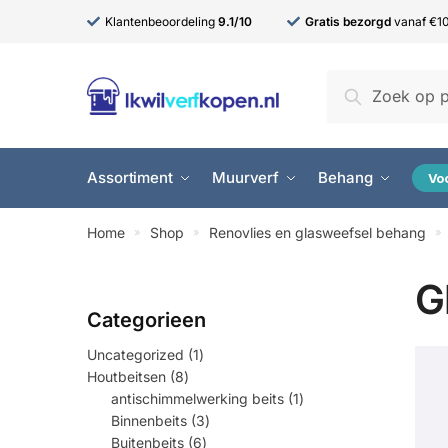
Skip
Skip
Klantenbeoordeling
9.1/10
Gratis bezorgd
vanaf €10
to
to
navigation
content
Zoeken
Zoeken
naar:
Assortiment
Muurverf
Behang
Vo
Home
Shop
Renovlies en glasweefsel behang
»
»
»
G
1
Uncategorized
1
product
8
Houtbeitsen
8
producten
1
antischimmelwerking beits
1
product
3
Binnenbeits
3
producten
6
Buitenbeits
6