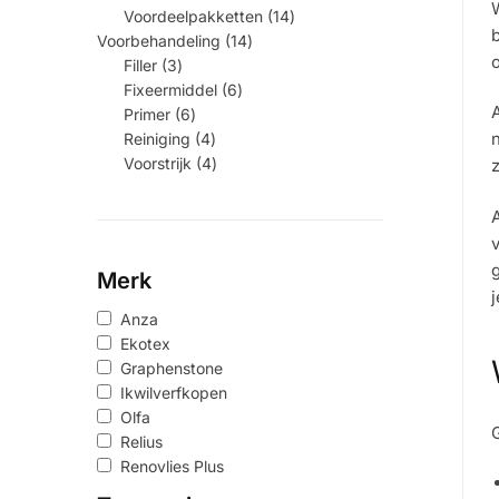
W
14
Voordeelpakketten
14
producten
14
b
Voorbehandeling
14
producten
3
o
Filler
3
producten
6
Fixeermiddel
6
producten
6
A
Primer
6
producten
4
n
Reiniging
4
producten
4
Voorstrijk
4
z
producten
A
g
Merk
j
Anza
Ekotex
Graphenstone
Ikwilverfkopen
Olfa
Relius
Renovlies Plus