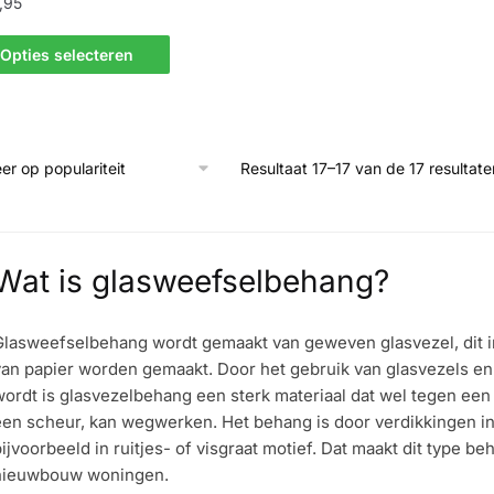
,95
Opties selecteren
uct
t
rdere
ties.
Resultaat 17–17 van de 17 resultat
e
e
ozen
Wat is glasweefselbehang?
den
Glasweefselbehang wordt gemaakt van geweven glasvezel, dit in
van papier worden gemaakt. Door het gebruik van glasvezels e
uctpagina
ordt is glasvezelbehang een sterk materiaal dat wel tegen een
en scheur, kan wegwerken. Het behang is door verdikkingen in 
ijvoorbeeld in ruitjes- of visgraat motief. Dat maakt dit type b
nieuwbouw woningen.