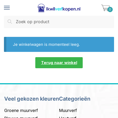
Skip
Skip
to
to
0
navigation
content
Zoeken
Zoeken
naar:
Je winkelwagen is momenteel leeg.
Terug naar winkel
Veel gekozen kleuren
Categorieën
Groene muurverf
Muurverf