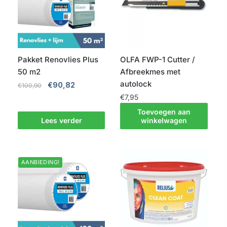
optie
kan
gekozen
worden
op
Pakket Renovlies Plus
OLFA FWP-1 Cutter /
de
50 m2
Afbreekmes met
productpagina
autolock
Oorspronkelijke
Huidige
€
90,82
€
100,90
prijs
prijs
€
7,95
was:
is:
Toevoegen aan
€100,90.
€90,82.
Lees verder
winkelwagen
AANBIEDING!