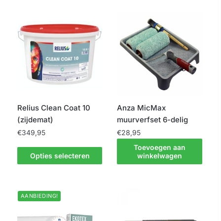
Relius Clean Coat 10
Anza MicMax
(zijdemat)
muurverfset 6-delig
€
349,95
€
28,95
Toevoegen aan
Dit
Opties selecteren
winkelwagen
product
heeft
meerdere
AANBIEDING!
variaties.
Deze