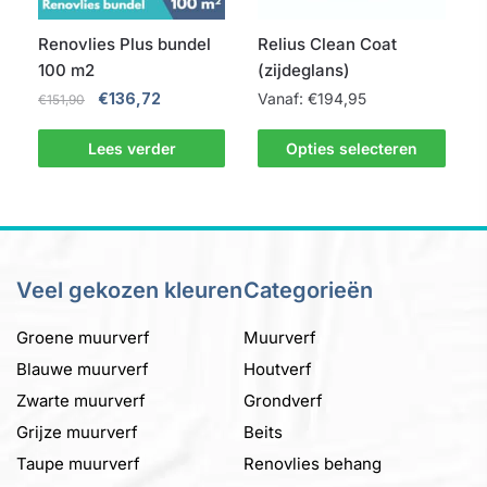
Renovlies Plus bundel
Relius Clean Coat
100 m2
(zijdeglans)
Oorspronkelijke
Huidige
€
136,72
Vanaf:
€
194,95
€
151,90
prijs
prijs
Dit
was:
is:
Lees verder
Opties selecteren
product
€151,90.
€136,72.
heeft
meerdere
variaties.
Deze
Veel gekozen kleuren
Categorieën
optie
kan
Groene muurverf
Muurverf
gekozen
Blauwe muurverf
Houtverf
worden
Zwarte muurverf
Grondverf
op
de
Grijze muurverf
Beits
productpagina
Taupe muurverf
Renovlies behang