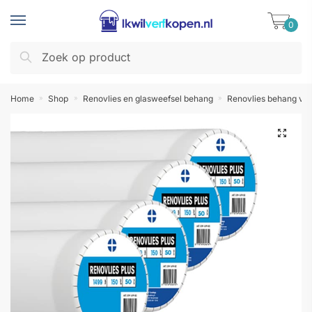
Skip
Skip
to
to
0
navigation
content
Zoeken
Zoeken
naar:
Home
Shop
Renovlies en glasweefsel behang
Renovlies behang vo
»
»
»