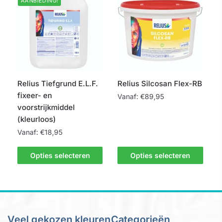
AANBIEDING!
variaties.
Deze
Deze
optie
optie
kan
kan
gekozen
gekozen
worden
worden
op
op
de
Relius Tiefgrund E.L.F.
Relius Silcosan Flex-RB
de
productpagina
fixeer- en
Vanaf:
€
89,95
productpagina
voorstrijkmiddel
Dit
(kleurloos)
product
Vanaf:
€
18,95
heeft
Dit
meerdere
Opties selecteren
Opties selecteren
product
variaties.
heeft
Deze
meerdere
optie
variaties.
kan
Deze
gekozen
Veel gekozen kleuren
Categorieën