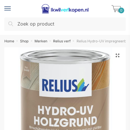
Skip
Skip
to
to
0
navigation
content
Zoeken
Zoeken
naar:
Home
Shop
Merken
Relius verf
Relius Hydro-UV impregneerbeit
»
»
»
»