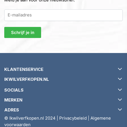
KLANTENSERVICE
IKWILVERFKOPEN.NL
Verzending en levertijd
SOCIALS
Retourneren en ruilen
Over ikwilverfkopen.nl
MERKEN
Garantie en klachtenbeleid
Algemene voorwaarden
ADRES
Veelgestelde vragen (FAQ)
Tips & Tricks
Relius
© Ikwilverfkopen.nl 2024 |
Privacybeleid
|
Algemene
Account
Ikwilverfkopen.nl
Graphenstone
voorwaarden