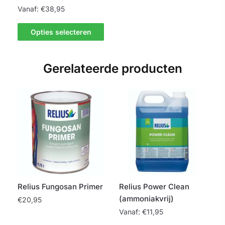
Vanaf:
€
38,95
Dit
Opties selecteren
product
heeft
meerdere
Gerelateerde producten
variaties.
Deze
optie
kan
gekozen
worden
op
de
productpagina
Relius Fungosan Primer
Relius Power Clean
(ammoniakvrij)
€
20,95
Vanaf:
€
11,95
Dit