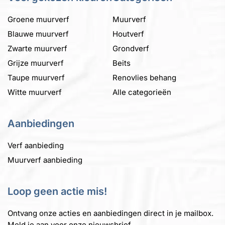
optie
worden
kan
op
Groene muurverf
Muurverf
gekozen
de
Blauwe muurverf
Houtverf
worden
productpagina
Zwarte muurverf
op
Grondverf
de
Grijze muurverf
Beits
productpagina
Taupe muurverf
Renovlies behang
Witte muurverf
Alle categorieën
Aanbiedingen
Verf aanbieding
Muurverf aanbieding
Loop geen actie mis!
Ontvang onze acties en aanbiedingen direct in je mailbox.
Meld je aan voor onze nieuwsbrief.