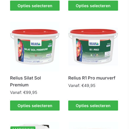
product
Dit
Opties selecteren
Opties selecteren
heeft
product
meerdere
heeft
variaties.
meerdere
Deze
variaties.
optie
Deze
kan
optie
gekozen
kan
worden
gekozen
op
worden
de
op
Relius Silat Sol
Relius R1 Pro muurverf
productpagina
de
Premium
Vanaf:
€
49,95
productpagina
Vanaf:
€
99,95
Dit
Dit
product
Opties selecteren
Opties selecteren
product
heeft
heeft
meerdere
meerdere
variaties.