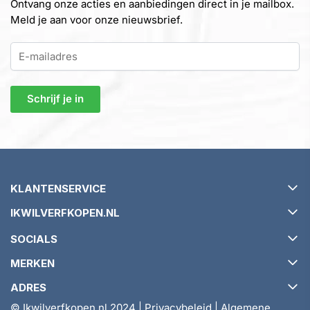
Ontvang onze acties en aanbiedingen direct in je mailbox.
Meld je aan voor onze nieuwsbrief.
KLANTENSERVICE
IKWILVERFKOPEN.NL
Verzending en levertijd
SOCIALS
Retourneren en ruilen
Over ikwilverfkopen.nl
MERKEN
Garantie en klachtenbeleid
Algemene voorwaarden
ADRES
Veelgestelde vragen (FAQ)
Tips & Tricks
Relius
© Ikwilverfkopen.nl 2024 |
Privacybeleid
|
Algemene