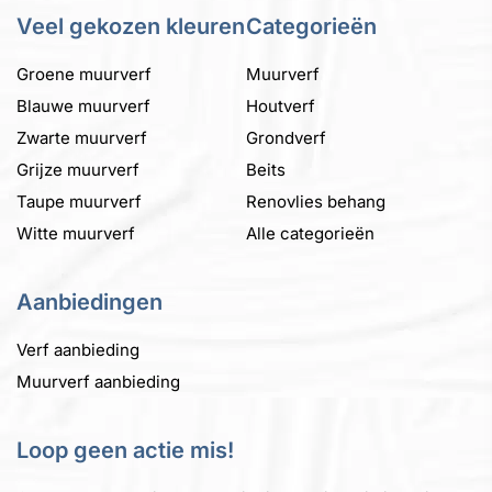
Deze
Deze
Veel gekozen kleuren
Categorieën
optie
optie
kan
kan
Groene muurverf
Muurverf
gekozen
gekozen
Blauwe muurverf
Houtverf
worden
worden
Zwarte muurverf
op
Grondverf
op
de
de
Grijze muurverf
Beits
productpagina
productpagina
Taupe muurverf
Renovlies behang
Witte muurverf
Alle categorieën
Aanbiedingen
Verf aanbieding
Muurverf aanbieding
Loop geen actie mis!