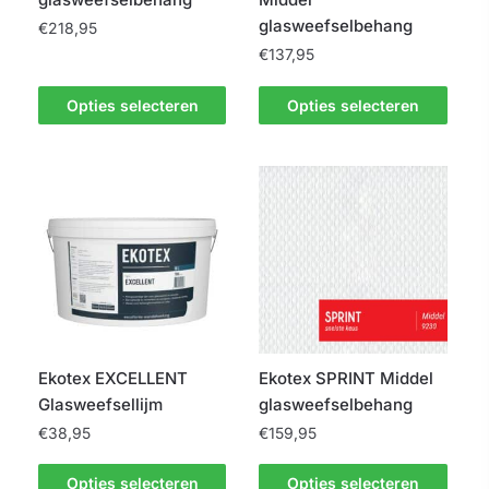
glasweefselbehang
€
218,95
€
137,95
Dit
product
Dit
Opties selecteren
Opties selecteren
heeft
product
meerdere
heeft
variaties.
meerdere
Deze
variaties.
optie
Deze
kan
optie
gekozen
kan
worden
gekozen
op
worden
de
op
Ekotex EXCELLENT
Ekotex SPRINT Middel
productpagina
de
Glasweefsellijm
glasweefselbehang
productpagina
€
38,95
€
159,95
Dit
Dit
Opties selecteren
Opties selecteren