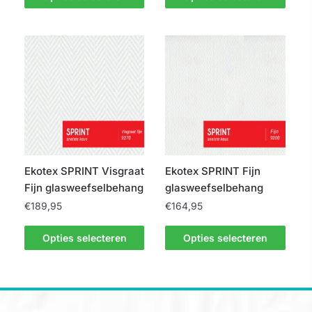
product
product
heeft
heeft
meerdere
meerdere
variaties.
variaties.
Deze
Deze
optie
optie
kan
kan
gekozen
gekozen
worden
worden
op
op
Ekotex SPRINT Visgraat
Ekotex SPRINT Fijn
de
de
Fijn glasweefselbehang
glasweefselbehang
productpagina
productpagina
€
189,95
€
164,95
Dit
Dit
Opties selecteren
Opties selecteren
product
product
heeft
heeft
meerdere
meerdere
variaties.
variaties.