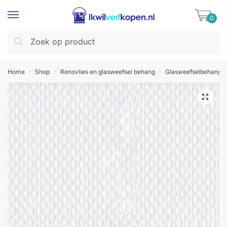
Skip
Skip
to
to
0
navigation
content
Zoeken
Zoeken
naar:
Home
Shop
Renovlies en glasweefsel behang
Glasweefselbehang
»
»
»